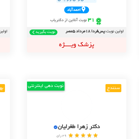
احمدآباد
31
نوبت آنلاین از دکتریاب
اولین نوبت:
پس‌فردا 18مرداد 5عصر
اولین
نوبت بگیرید
پزشک ویــــژه
نوبت دهی اینترنتی
سنندج
به
دکتر زهرا طغرلیان
29 رای