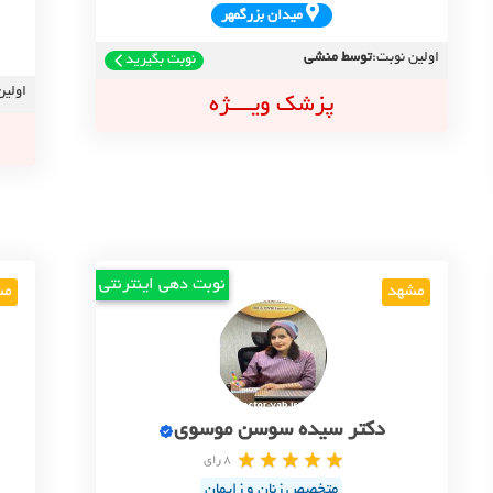
ميدان بزرگمهر
اولین نوبت:
توسط منشی
نوبت بگیرید
اولین
پزشک ویــــژه
نوبت دهی اینترنتی
مشهد
مش
دکتر سیده سوسن موسوی
8 رای
متخصص زنان و زایمان