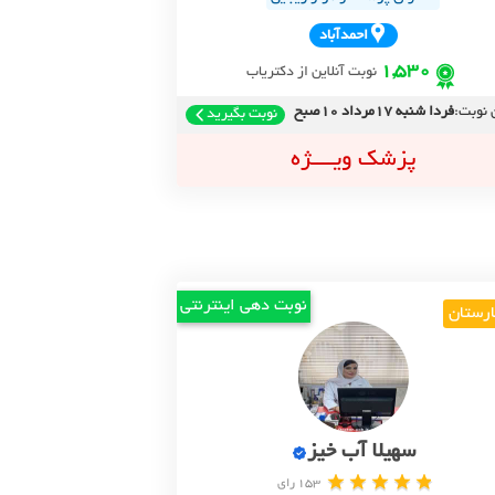
احمدآباد
1,530
نوبت آنلاین از دکتریاب
 نوبت:
فردا شنبه 17مرداد 10صبح
نوبت بگیرید
پزشک ویــــژه
نوبت دهی اینترنتی
ارستان
سهیلا آب خیز
153 رای