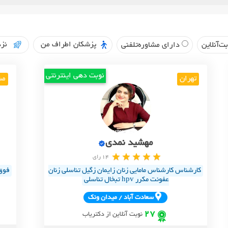
پزشکان اطراف من
نزد
ت‌آنلاین
دارای مشاوره‌تلفنی
نوبت دهی اینترنتی
تهران
مش
مهشید نمدی
14 رای
کارشناس کارشناس مامایی زنان زایمان زگیل تناسلی زنان
فوق
عفونت مکرر hpv تبخال تناسلی
سعادت آباد / ميدان ونک
27
نوبت آنلاین از دکتریاب