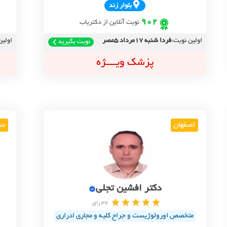
بلوار زند
902
نوبت آنلاین از دکتریاب
اولین نوبت:
فردا شنبه 17مرداد 5عصر
اولین
نوبت بگیرید
پزشک ویــــژه
اصفهان
مش
دکتر افشین تجلی
32 رای
متخصص اورولوژیست و جراح کلیه و مجاری ادراری