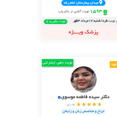
ميدان بيمارستان امام رضا
1,593
نوبت آنلاین از دکتریاب
 نوبت:
فردا شنبه 17مرداد 3ظهر
نوبت بگیرید
پزشک ویــــژه
نوبت دهی اینترنتی
هد
دکتر سیده فاطمه موسوی
85 رای
جراح و متخصص زنان و زایمان