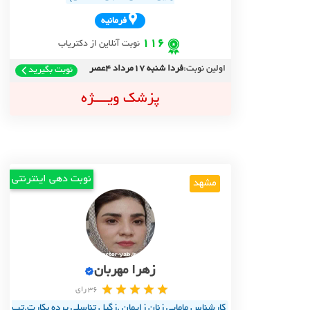
فرمانيه
116
نوبت آنلاین از دکتریاب
اولین نوبت:
فردا شنبه 17مرداد 4عصر
نوبت بگیرید
پزشک ویــــژه
نوبت دهی اینترنتی
مشهد
زهرا مهربان
36 رای
کارشناس مامایی زنان زایمان .زگیل تناسلی پرده بکارت.تب