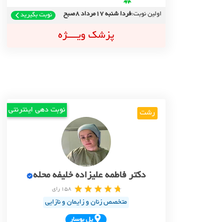
اولین نوبت:
فردا شنبه 17مرداد 8صبح
نوبت بگیرید
پزشک ویــــژه
نوبت دهی اینترنتی
رشت
دکتر فاطمه علیزاده خلیفه محله
158 رای
متخصص زنان و زایمان و نازایی
پل بوسار