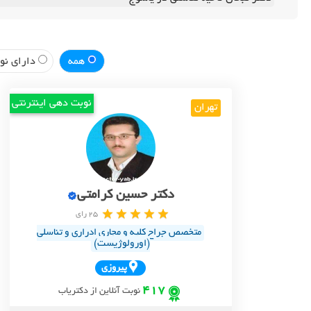
همه
دارای نوب
نوبت دهی اینترنتی
تهران
دکتر حسین کرامتی
25 رای
متخصص جراح کلیه و مجاری ادراری و تناسلی
(اورولوژیست)
پيروزي
417
نوبت آنلاین از دکتریاب