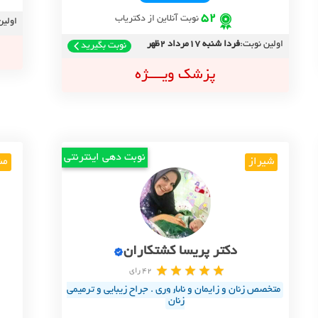
52
نوبت آنلاین از دکتریاب
اولین
اولین نوبت:
فردا شنبه 17مرداد 2ظهر
نوبت بگیرید
پزشک ویــــژه
نوبت دهی اینترنتی
شیراز
مش
دکتر پریسا کشتکاران
42 رای
متخصص زنان و زایمان و ناباروری . جراح زیبایی و ترمیمی
زنان