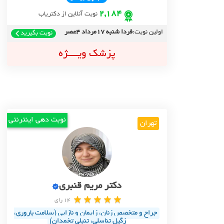
2,184
نوبت آنلاین از دکتریاب
اولین نوبت:
فردا شنبه 17مرداد 4عصر
نوبت بگیرید
پزشک ویــــژه
نوبت دهی اینترنتی
تهران
دکتر مریم قنبری
14 رای
جراح و متخصص زنان، زایمان و نازایی (سلامت باروری،
زگیل تناسلی، تنبلی تخمدان)