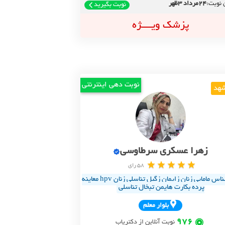
 نوبت:
24مرداد 3ظهر
نوبت بگیرید
پزشک ویــــژه
نوبت دهی اینترنتی
هد
زهرا عسکری سرطاوسی
58 رای
کارشناس مامایی زنان زایمان زگیل تناسلی زنان hpv معاینه
پرده بکارت هایمن تبخال تناسلی
بلوار معلم
976
نوبت آنلاین از دکتریاب