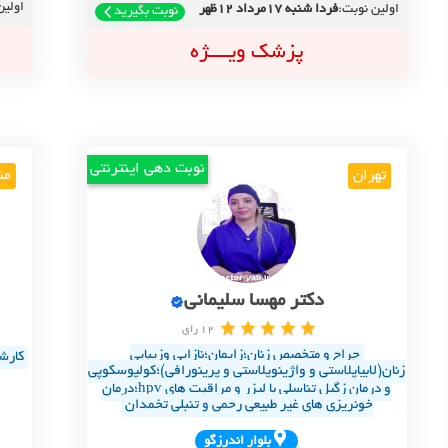
اولین
اولین نوبت:
فردا شنبه 17مرداد 12ظهر
نوبت بگیرید
پزشک ویــــژه
نوبت دهی اینترنتی
تهران
مش
دکتر مهسا سلیمانی
12 رای
جراح و متخصص زنان؛زایمان؛نازایی و‌زیبایی
زنان(لابیاپلاستی و‌ واژینوپلاستی و پرینورافی)؛کولپوسکوپی
و درمان زگیل تناسلی با لیزر و مراقبت های hpv؛درمان
خونریزی های غیر طبیعی رحمی و تنبلی تخمدان
بلوار اندرزگو