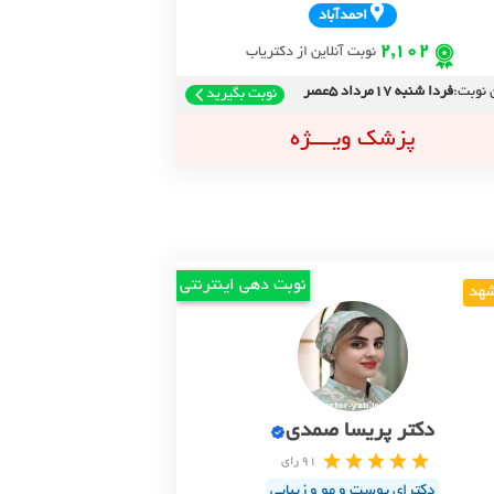
احمدآباد
2,102
نوبت آنلاین از دکتریاب
 نوبت:
فردا شنبه 17مرداد 5عصر
نوبت بگیرید
پزشک ویــــژه
نوبت دهی اینترنتی
هد
دکتر پریسا صمدی
91 رای
دکترای پوست و مو‌ و زیبایی