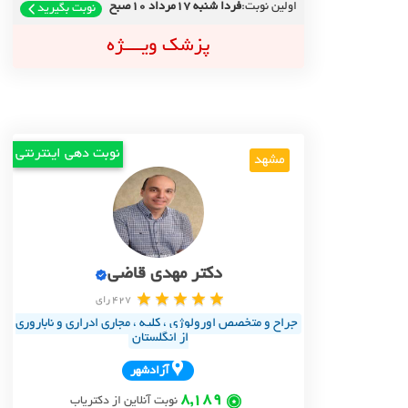
اولین نوبت:
فردا شنبه 17مرداد 10صبح
نوبت بگیرید
پزشک ویــــژه
نوبت دهی اینترنتی
مشهد
دکتر مهدی قاضی
427 رای
جراح و متخصص اورولوژی ، کلیه ، مجاری ادراری و ناباروری
از انگلستان
آزادشهر
8,189
نوبت آنلاین از دکتریاب