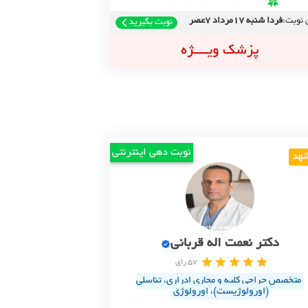
 نوبت:
فردا شنبه 17مرداد 7عصر
نوبت بگیرید
پزشک ویــــژه
نوبت دهی اینترنتی
هد
دکتر نعمت اله قربانی
57 رای
متخصص جراحی کلیه و مجاری ادراری، تناسلی
(اورولوژیست)، اورولوژی