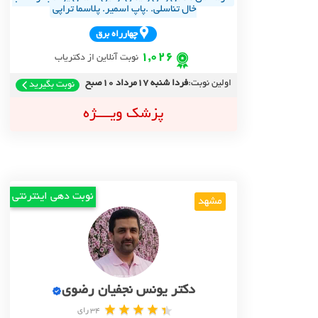
خال تناسلی. .پاپ اسمیر. پلاسما تراپی
چهارراه برق
1,026
نوبت آنلاین از دکتریاب
اولین نوبت:
فردا شنبه 17مرداد 10صبح
نوبت بگیرید
پزشک ویــــژه
نوبت دهی اینترنتی
مشهد
دکتر یونس نجفیان رضوی
34 رای