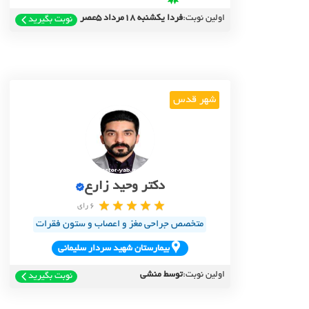
اولین نوبت:
فردا یکشنبه 18مرداد 5عصر
نوبت بگیرید
شهر قدس
دکتر وحید زارع
6 رای
متخصص جراحی مغز و اعصاب و ستون فقرات
بيمارستان شهيد سردار سليماني
اولین نوبت:
توسط منشی
نوبت بگیرید