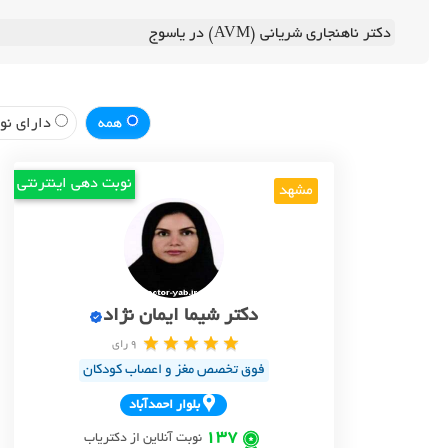
دکتر ناهنجاری شریانی (AVM) در یاسوج
همه
دارای نوب
نوبت دهی اینترنتی
مشهد
دکتر شیما ایمان نژاد
9 رای
فوق تخصص مغز و اعصاب کودکان
بلوار احمدآباد
137
نوبت آنلاین از دکتریاب