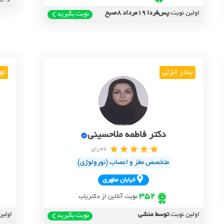
اولین نوبت:
پس‌فردا 19مرداد 8صبح
نوبت بگیرید
بندر انزلی
ته
دکتر فاطمه ملاحسینی
36 رای
متخصص مغز و اعصاب (نورولوژی)
خيابان مطهري
352
نوبت آنلاین از دکتریاب
اولین نوبت:
توسط منشی
اولین
نوبت بگیرید