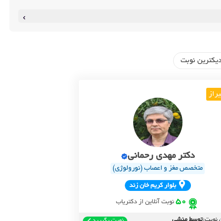
یکترین نوبت
راز
دکتر مهدی رحمانی
متخصص مغز و اعصاب (نورولوژی)
بلوار کريم خان زند
50
نوبت آنلاین از دکتریاب
 نوبت:
توسط منشی