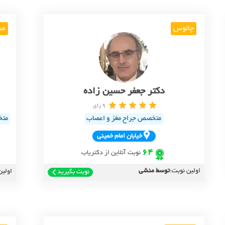
چالوس
مش
دکتر جعفر حسین زاده
9 رای
متخصص جراح مغز و اعصاب
متخ
خيابان امام خميني
64
نوبت آنلاین از دکتریاب
اولین نوبت:
توسط منشی
اولین
نوبت بگیرید