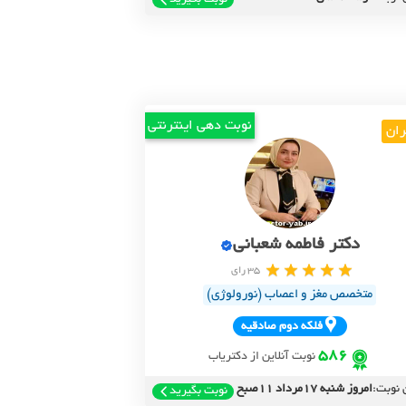
نوبت بگیرید
نوبت دهی اینترنتی
ران
دکتر فاطمه شعبانی
35 رای
متخصص مغز و اعصاب (نورولوژی)
فلکه دوم صادقيه
586
نوبت آنلاین از دکتریاب
 نوبت:
امروز شنبه 17مرداد 11صبح
نوبت بگیرید