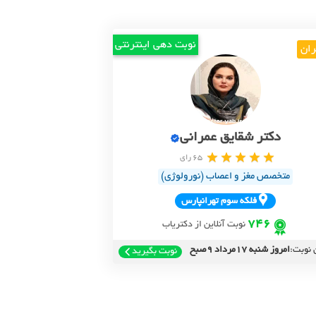
نوبت دهی اینترنتی
ران
دکتر شقایق عمرانی
65 رای
متخصص مغز و اعصاب (نورولوژی)
فلکه سوم تهرانپارس
746
نوبت آنلاین از دکتریاب
 نوبت:
امروز شنبه 17مرداد 9صبح
نوبت بگیرید