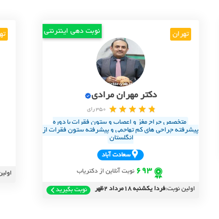
نوبت دهی اینترنتی
تهران
ته
دکتر مهران مرادی
350 رای
متخصص جراح مغز و اعصاب و ستون فقرات با دوره
پیشرفته جراحی های کم تهاجمی و پیشرفته ستون فقرات از
انگلستان
سعادت آباد
693
نوبت آنلاین از دکتریاب
اولین
اولین نوبت:
فردا یکشنبه 18مرداد 2ظهر
نوبت بگیرید