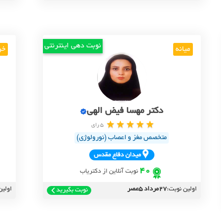
نوبت دهی اینترنتی
میانه
خر
دکتر مهسا فیض الهی
5 رای
متخصص مغز و اعصاب (نورولوژی)
ميدان دفاع مقدس
40
نوبت آنلاین از دکتریاب
اولین نوبت:
27مرداد 5عصر
اولین
نوبت بگیرید