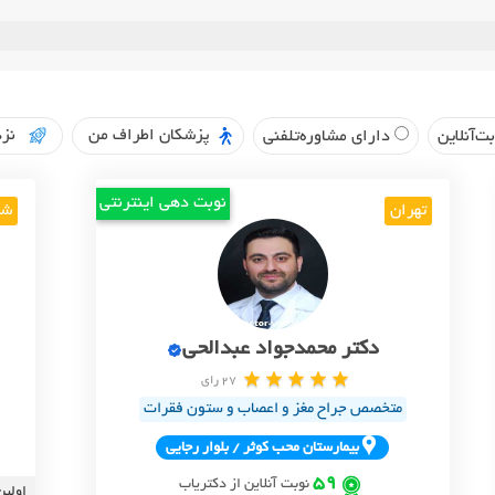
پزشکان اطراف من
نزد
ت‌آنلاین
دارای مشاوره‌تلفنی
نوبت دهی اینترنتی
تهران
شی
دکتر محمدجواد عبدالحی
27 رای
متخصص جراح مغز و اعصاب و ستون فقرات
بيمارستان محب کوثر / بلوار رجايي
59
نوبت آنلاین از دکتریاب
اولین