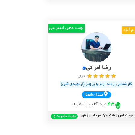
نوبت دهی اینترنتی
م آباد
رضا امرائی
6 رای
کارشناس ارشد ارتز و پروتز (ارتوپدی فنی)
ميدان شهدا
43
نوبت آنلاین از دکتریاب
 نوبت:
امروز شنبه 17مرداد 12ظهر
نوبت بگیرید