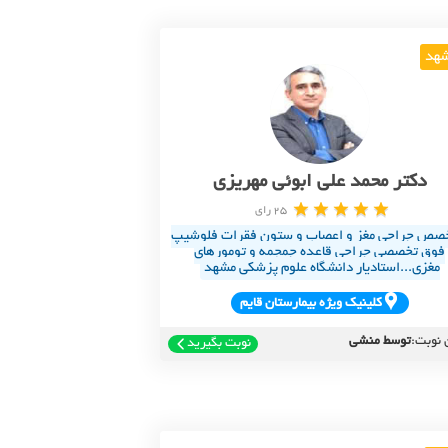
هد
دکتر محمد علی ابوئی مهریزی
25 رای
صص جراحی مغز و اعصاب و ستون فقرات فلوشیپ
فوق تخصصی جراحی قاعده جمجمه و تومورهای
مغزی...استادیار دانشگاه علوم پزشکی مشهد
کلينيک ويژه بيمارستان قايم
 نوبت:
توسط منشی
نوبت بگیرید