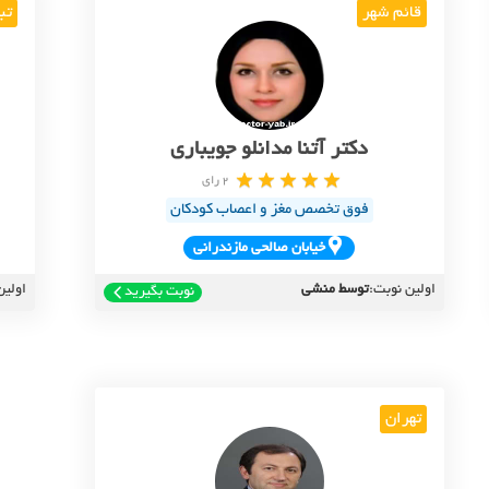
قائم شهر
تب
دکتر آتنا مدانلو جویباری
2 رای
فوق تخصص مغز و اعصاب کودکان
خيابان صالحي مازندراني
اولین نوبت:
توسط منشی
اولین
نوبت بگیرید
تهران