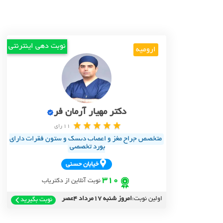
نوبت دهی اینترنتی
ارومیه
دکتر مهیار آرمان فر
11 رای
متخصص جراح مغز و اعصاب دیسک و ستون فقرات دارای
بورد تخصصی
خيابان حسني
310
نوبت آنلاین از دکتریاب
اولین نوبت:
امروز شنبه 17مرداد 4عصر
نوبت بگیرید