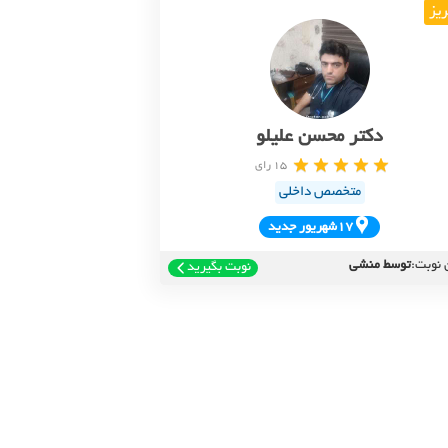
ریز
دکتر محسن علیلو
15 رای
متخصص داخلی
17شهريور جديد
 نوبت:
توسط منشی
نوبت بگیرید