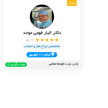
تبریز
دکتر الیار فهمی موحد
12 رای
متخصص جراح مغز و اعصاب
خيابان 17 شهريور
اولین نوبت:
توسط منشی
نوبت بگیرید