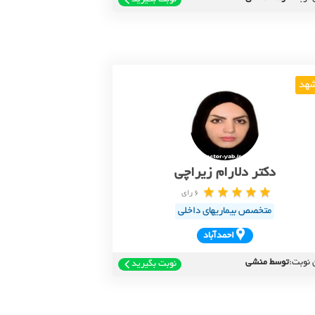
هد
دکتر دلارام زیراچی
6 رای
متخصص بیماریهای داخلی
احمدآباد
 نوبت:
توسط منشی
نوبت بگیرید