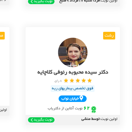
اولین نوبت:
فردا شنبه 17مرداد 9صبح
نوبت بگیرید
رشت
مش
دکتر سیده محبوبه رئوفی کلاچایه
8 رای
فوق تخصص بیماریهای ریه
خيابان نواب
62
نوبت آنلاین از دکتریاب
اولین
اولین نوبت:
توسط منشی
نوبت بگیرید