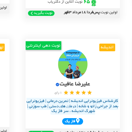
65
نوبت آنلاین از دکتریاب
اولین
اولین نوبت:
پس‌فردا 18مرداد 3ظهر
نوبت بگیرید
نوبت دهی اینترنتی
اندیشه
ته
علیرضا عافیت
1 رای
کارشناس فیزیوتراپی اندیشه | تمرین درمانی | فیزیوتراپی
بعد از جراحی زانو و شانه | درمان های دستی | طب سوزنی |
شهرک اندیشه ، سر فاز یک
فاز يک
اولین