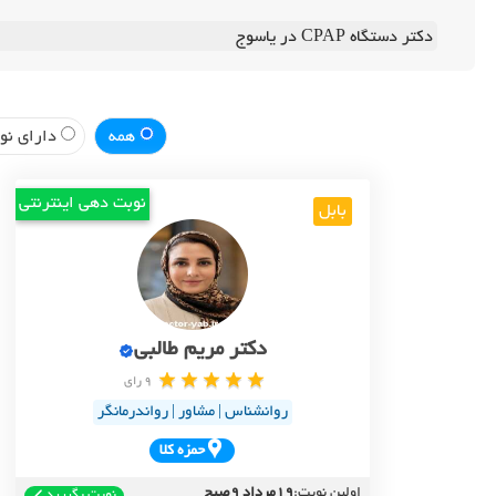
دکتر دستگاه CPAP در یاسوج
همه
دارای نوب
نوبت دهی اینترنتی
بابل
دکتر مریم طالبی
9 رای
روانشناس | مشاور | رواندرمانگر
حمزه کلا
اولین نوبت:
19مرداد 9صبح