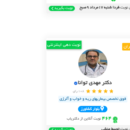
 نوبت:
فردا شنبه 17مرداد 9صبح
نوبت بگیرید
نوبت دهی اینترنتی
ران
دکتر مهدی توانا
108 رای
فوق تخصص بیماریهای ریه و خواب و آلرژی
بلوار کشاورز
464
نوبت آنلاین از دکتریاب
 نوبت:
توسط منشی
نوبت بگیرید