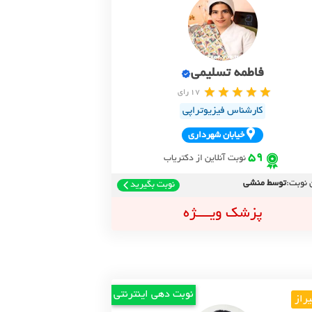
فاطمه تسلیمی
17 رای
کارشناس فیزیوتراپی
خيابان شهرداري
59
نوبت آنلاین از دکتریاب
 نوبت:
توسط منشی
نوبت بگیرید
پزشک ویــــژه
نوبت دهی اینترنتی
راز