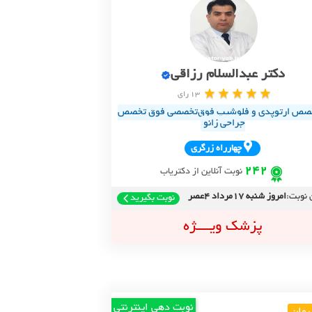
دکتر عبدالسلام رزاقی
13 رای
صص ارتوپدی و فلوشیپ فوق‌تخصصی فوق تخصص
جراحی زانو
چهارراه زرگري
242
نوبت آنلاین از دکتریاب
 نوبت:
امروز شنبه 17مرداد 4عصر
نوبت بگیرید
پزشک ویــــژه
نوبت دهی اینترنتی