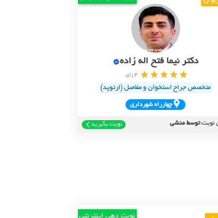
یوان
دکتر نیما فتح اله زاده
4 رای
متخصص جراح استخوان و مفاصل (ارتوپد)
چهارراه شهرداري
 نوبت:
توسط منشی
نوبت بگیرید
نوبت دهی اینترنتی