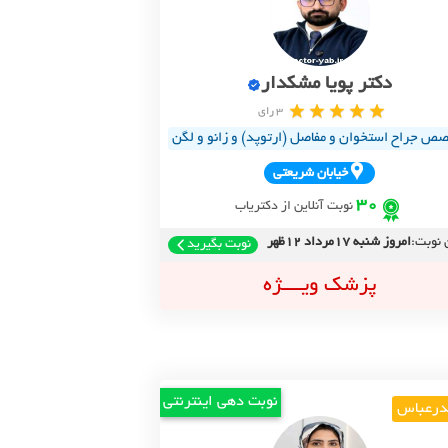
دکتر پویا مشکدار
3 رای
ص جراح استخوان و مفاصل (ارتوپد) و زانو و لگن
خيابان شريعتي
30
نوبت آنلاین از دکتریاب
 نوبت:
امروز شنبه 17مرداد 12ظهر
نوبت بگیرید
پزشک ویــــژه
نوبت دهی اینترنتی
درعباس