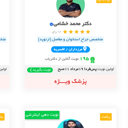
دکتر محمد خشامی
12 رای
متخصص جراح استخوان و مفاصل (ارتوپد)
متخص
مرزداران / افسريه
195
نوبت آنلاین از دکتریاب
اولین نوبت:
پس‌فردا 19مرداد 11صبح
اولین
نوبت بگیرید
پزشک ویــــژه
نوبت دهی اینترنتی
رشت
بن