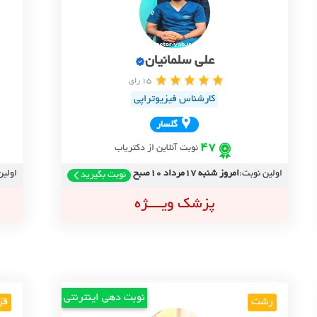
علی سلمانیان
15 رای
کارشناس فیزیوتراپی
گلسار
47
نوبت آنلاین از دکتریاب
اولین نوبت:
امروز شنبه 17مرداد 10صبح
اولین
نوبت بگیرید
پزشک ویــــژه
نوبت دهی اینترنتی
رشت
قز