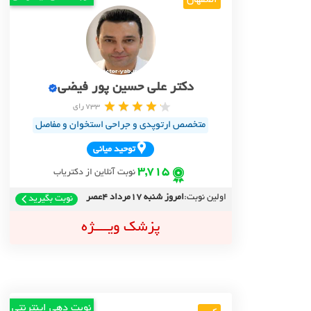
اصفهان
دکتر علی حسین پور فیضی
733 رای
متخصص ارتوپدی و جراحی استخوان و مفاصل
توحيد مياني
3,715
نوبت آنلاین از دکتریاب
اولین نوبت:
امروز شنبه 17مرداد 4عصر
نوبت بگیرید
پزشک ویــــژه
نوبت دهی اینترنتی