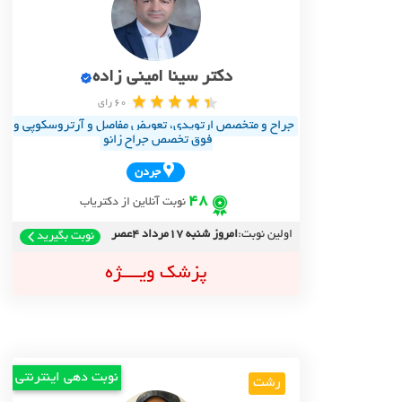
دکتر سینا امینی زاده
60 رای
جراح و متخصص ارتوپدی، تعویض مفاصل و آرتروسکوپی و
فوق تخصص جراح زانو
جردن
48
نوبت آنلاین از دکتریاب
اولین نوبت:
امروز شنبه 17مرداد 4عصر
نوبت بگیرید
پزشک ویــــژه
نوبت دهی اینترنتی
رشت