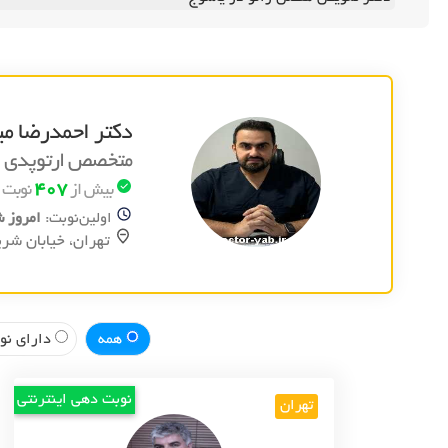
دکتر احمدرضا می
متخصص ارتوپدی و
407
بیش از
نوبت آ
اولین‌نوبت:
امروز شنبه 17م
تهران، خيابان شري
همه
دارای نوب
نوبت دهی اینترنتی
تهران