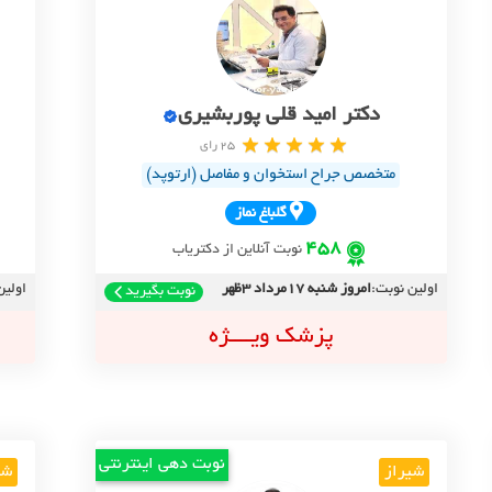
دکتر امید قلی پوربشیری
25 رای
متخصص جراح استخوان و مفاصل (ارتوپد)
گلباغ نماز
458
نوبت آنلاین از دکتریاب
اولین نوبت:
امروز شنبه 17مرداد 3ظهر
اولین
نوبت بگیرید
پزشک ویــــژه
نوبت دهی اینترنتی
شیراز
شی