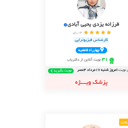
فرزانه یزدی یحیی آبادی
14 رای
کارشناس فیزیوتراپی
چهارراه فاطميه
31
نوبت آنلاین از دکتریاب
 نوبت:
امروز شنبه 17مرداد 4عصر
نوبت بگیرید
پزشک ویــــژه
وین