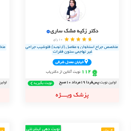
دکتر زکیه مشک ساری
10 رای
متخصص جراح استخوان و مفاصل (ارتوپد) فلوشیب جراحی
متخ
غیر تهاجمی ستون فقرات
خيابان معدل شرقي
112
نوبت آنلاین از دکتریاب
اولین نوبت:
پس‌فردا 19مرداد 10صبح
اولین
نوبت بگیرید
پزشک ویــــژه
نوبت دهی اینترنتی