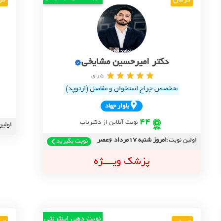
کرمان
مر
دکتر امیرحسین مشایخی
5 رای
متخصص جراح استخوان و مفاصل (ارتوپد)
بلوار جهاد
44
نوبت آنلاین از دکتریاب
اولین
اولین نوبت:
امروز شنبه 17مرداد 6عصر
نوبت بگیرید
پزشک ویــــژه
نوبت دهی اینترنتی