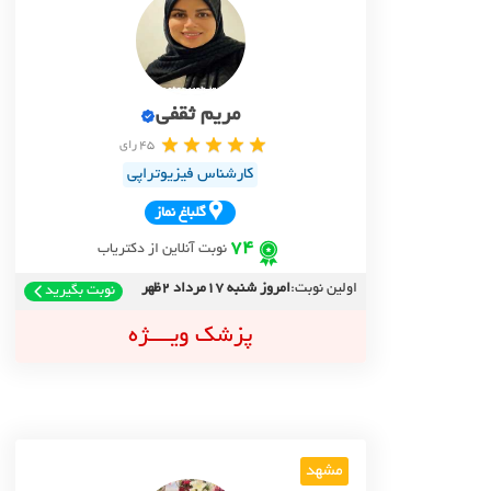
مریم ثقفی
45 رای
کارشناس فیزیوتراپی
گلباغ نماز
74
نوبت آنلاین از دکتریاب
اولین نوبت:
امروز شنبه 17مرداد 2ظهر
نوبت بگیرید
پزشک ویــــژه
مشهد