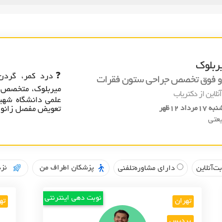
ربلوک
❓درد کمر، گردن 
 فوق تخصص جراحي ستون فقرات
میربلوک، متخصص 
نلاین از دکتریاب
رداد 12ظهر
تعویض مفصل زانو و
عتي
پزشکان اطراف من
نزد
ت‌آنلاین
دارای مشاوره‌تلفنی
نوبت دهی اینترنتی
تهران
ته
پردیس