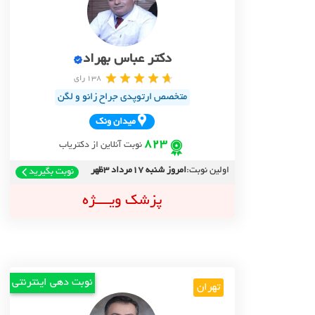
دکتر عباس بهراد
138 رای
متخصص ارتوپدی جراح زانو و لگن
ميدان ونک
823
نوبت آنلاین از دکتریاب
اولین نوبت:
امروز شنبه 17مرداد 3ظهر
نوبت بگیرید
پزشک ویــــژه
نوبت دهی اینترنتی
تهران