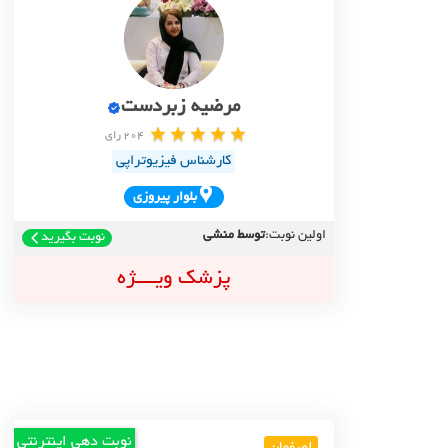
مرضیه زبردست
204 رای
کارشناس فیزیوتراپی
بلوار پيروزي
اولین نوبت:
توسط منشی
نوبت بگیرید
پزشک ویــــژه
نوبت دهی اینترنتی