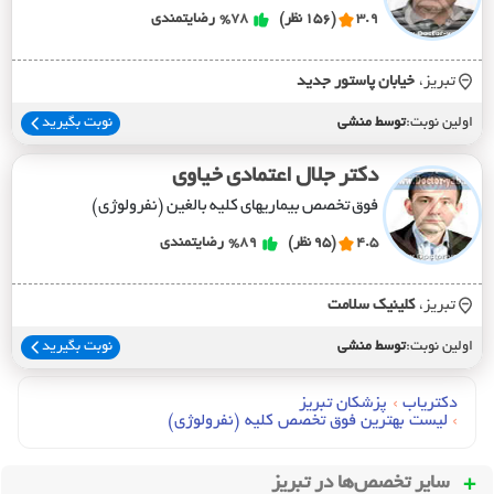
3.9
(156 نظر)
%78
رضایتمندی
تبریز،
خيابان پاستور جديد
اولین نوبت:
توسط منشی
نوبت بگیرید
دکتر جلال اعتمادی خیاوی
فوق تخصص بیماریهای کلیه بالغین (نفرولوژی)
4.5
(95 نظر)
%89
رضایتمندی
تبریز،
کلينيک سلامت
اولین نوبت:
توسط منشی
نوبت بگیرید
دکتریاب
›
پزشکان تبریز
›
لیست بهترین فوق تخصص کلیه (نفرولوژی)
سایر تخصص‌ها در
تبریز